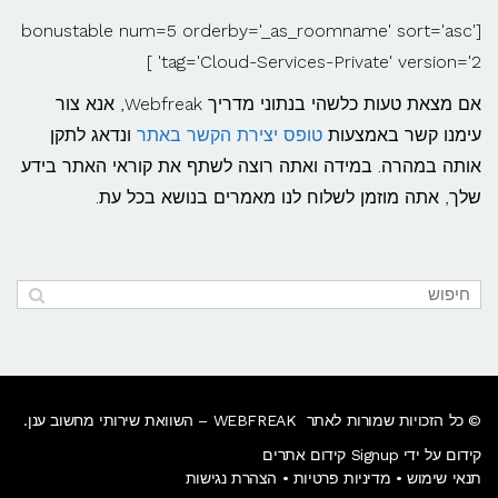
[bonustable num=5 orderby='_as_roomname' sort='asc'
tag='Cloud-Services-Private' version='2' ]
אם מצאת טעות כלשהי בנתוני מדריך Webfreak, אנא צור
עימנו קשר באמצעות
טופס יצירת הקשר באתר
ונדאג לתקן
אותה במהרה. במידה ואתה רוצה לשתף את קוראי האתר בידע
שלך, אתה מוזמן לשלוח לנו מאמרים בנושא בכל עת.
© כל הזכויות שמורות לאתר WEBFREAK – השוואת שירותי מחשוב ענן.
קידום על ידי Signup קידום אתרים
תנאי שימוש
•
מדיניות פרטיות
•
הצהרת נגישות