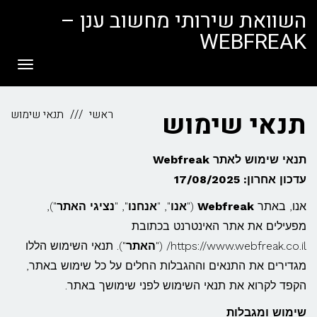
לתוכן
השוואת שירותי מחשוב ענן –
WEBFREAK
תפריט
תנאי שימוש
ראשי
תנאי שימוש
תנאי שימוש לאתר Webfreak
עדכון אחרון: 17/08/2025
אנו, באתר
Webfreak
("
אנו
", "
אנחנו
", "
נציגי האתר
"),
מפעילים את אתר האינטרנט בכתובת
https://www.webfreak.co.il/ ("
האתר
"). תנאי השימוש הללו
מגדירים את התנאים וההגבלות החלים על כל שימוש באתר,
הקפד לקרוא את תנאי השימוש לפני שימושך באתר.
שימוש ומגבלות