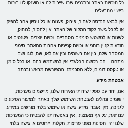
כל הזכויות באתר ובתכנים שבו שייכות לנו או הוענקו לנו בזכות
רישוי מהבעלים.
אין לבצע הנדסה לאחור, פירוק, פענוח או כל ניסיון אחר להפיק
או לקבל גישה לקוד המקור של האתר. אין להסיר, למחוק,
לשנות או לטשטש סימנים מסחריים, זכויות יוצרים, פטנטים או
הודעות קניין רוחני או זכויות קנייניות אחרות מהאתר. סימני
המסחר שלנו, בין אם רשומים ובין אם לאו, שם, לוגו ושם
מתחם – הם רכושנו הבלעדי. אין להשתמש בהם, או בכל סימן
או טקסט דומים, ללא הסכמתנו המפורשת מראש ובכתב.
אבטחת מידע
אנו, יחד עם ספקי שירותי האירוח שלנו, מיישמים מערכות,
יישומים ונהלים לאבטחת השימוש שלך באתר ולמזעור הסיכונים
לגניבה, נזק, אובדן מידע, גישה או שימוש בלתי מורשים במידע.
עם זאת, על אף מאמצינו, אין באפשרותנו להבטיח כי המערכות
שלנו יהיו חסינות מפני פריצות, תקלות, יירוטים או גישה בלתי